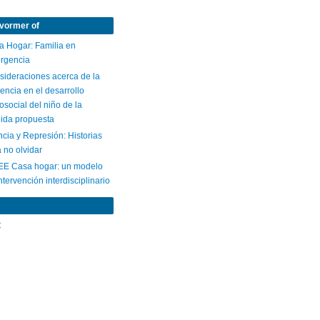
vormer of
a Hogar: Familia en
rgencia
sideraciones acerca de la
uencia en el desarrollo
osocial del niño de la
ida propuesta
ncia y Represión: Historias
 no olvidar
EE Casa hogar: un modelo
ntervención interdisciplinario
C