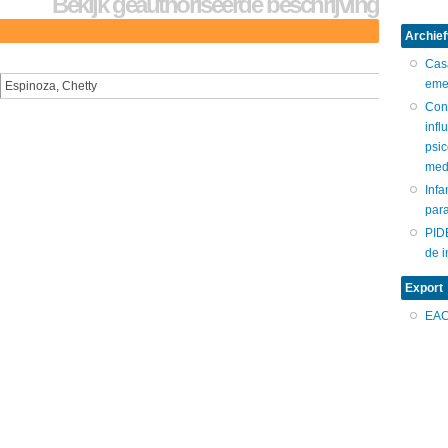
Bekijk geauthoriseerde beschrijving
Archief
Cas
eme
Espinoza, Chetty
Con
infl
psic
med
Infa
para
PID
de i
Export
EA