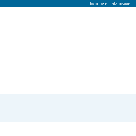
gebruikers menu
home
over
help
inloggen