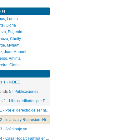
(s)
os, Loreto
te, Gloria
rza, Eugenio
noza, Chetty
rge, Myriam
z, Juan Manuel
erso, Aminta
eira, Gloria
ds
1 - PIDEE
onds
5 - Publicaciones
es
1 - Libros editados por PIDEE
1 - Por el derecho de ser niño
2 - Infancia y Represión: Historias para no olvidar
3 - Así dibujo yo
4 - Casa Hogar: Familia en emergencia