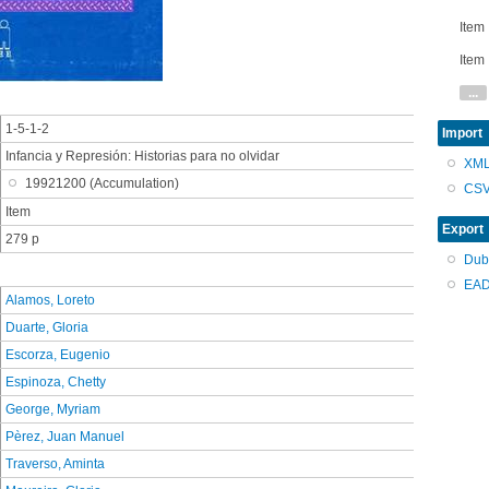
Item
Item
...
1-5-1-2
Import
Infancia y Represión: Historias para no olvidar
XM
19921200 (Accumulation)
CS
Item
Export
279 p
Dub
EAD
Alamos, Loreto
Duarte, Gloria
Escorza, Eugenio
Espinoza, Chetty
George, Myriam
Pèrez, Juan Manuel
Traverso, Aminta