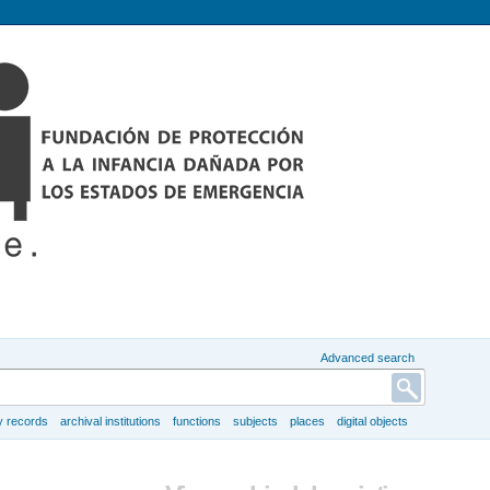
Advanced search
y records
archival institutions
functions
subjects
places
digital objects