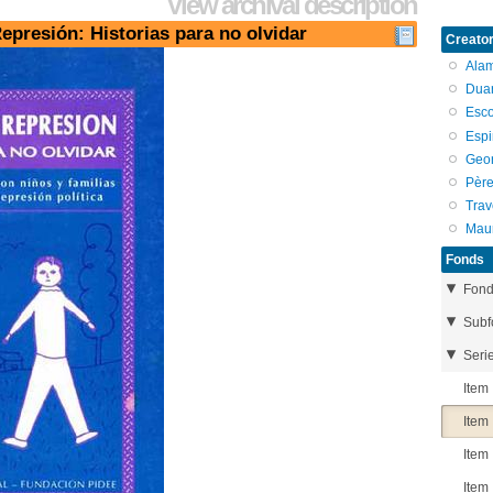
View archival description
Represión: Historias para no olvidar
Creator
Alam
Duar
Esco
Espi
Geo
Père
Trav
Maur
Fonds
Fon
Subf
Seri
Item
Item
Item
Item