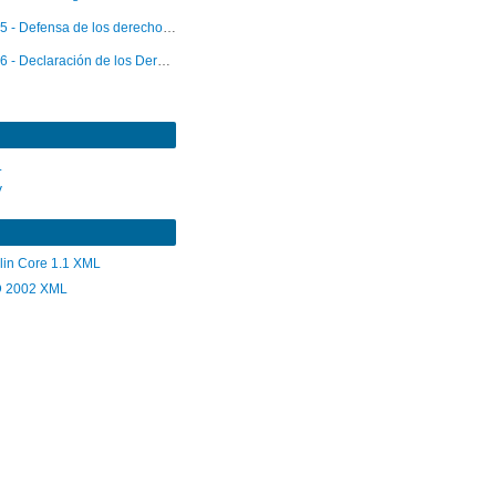
5 - Defensa de los derechos del niño: antecedentes históricos desde la perspectiva de Chile
6 - Declaración de los Derechos del Niño. Edición bilingüe
L
V
lin Core 1.1 XML
 2002 XML