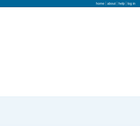
user menu
home
about
help
log in