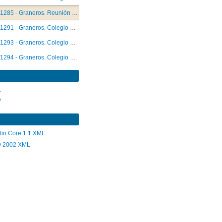
1285 - Graneros. Reunión de equipo
1291 - Graneros. Colegio Hernán Olguín. Reunión de apoderados
1293 - Graneros. Colegio Hernán Olguín. Reunión con asistente de la educación
1294 - Graneros. Colegio Hernán Olguín. Reunión con profesora jefe
1295 - Graneros. Colegio Antonio Trdan. Reunión con profesora jefe
1298 - Peñalolén. Colegio Tobalaba. Taller con profesores
L
V
1299 - Peñalolén. Colegio Tobalaba. Taller con profesores
lin Core 1.1 XML
 2002 XML