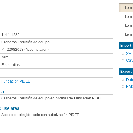
Item
Item
Item
Item
1-4-1-1285
Graneros. Reunión de equipo
Item
Import
22082018 (Accumulation)
Item
XM
Item
CS
Item
Fotografías
...
Export
Dub
Fundación PIDEE
EAD
ea
Graneros. Reunión de equipo en oficinas de Fundación PIDEE
d use area
Acceso restringido, sólo con autorización PIDEE