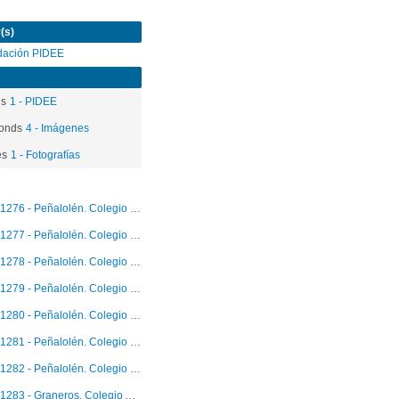
(s)
dación PIDEE
ds
1 - PIDEE
onds
4 - Imágenes
es
1 - Fotografías
1276 - Peñalolén. Colegio Tobalaba. Taller con profesores
1277 - Peñalolén. Colegio Tobalaba. Taller con profesores
1278 - Peñalolén. Colegio Tobalaba. Taller con profesores
1279 - Peñalolén. Colegio Tobalaba. Taller con profesores
1280 - Peñalolén. Colegio Tobalaba. Taller con profesores
1281 - Peñalolén. Colegio Tobalaba. Jornada de buen trato
1282 - Peñalolén. Colegio Tobalaba. Jornada de buen trato
1283 - Graneros. Colegio Antonio Trdan. Reunión con profesora jefe tercer año básico