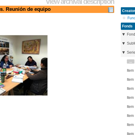
View archival description
os. Reunión de equipo
Creator
Fun
Fonds
Fon
Subf
Seri
...
Item
Item
Item
Item
Item
Item
Item
Item