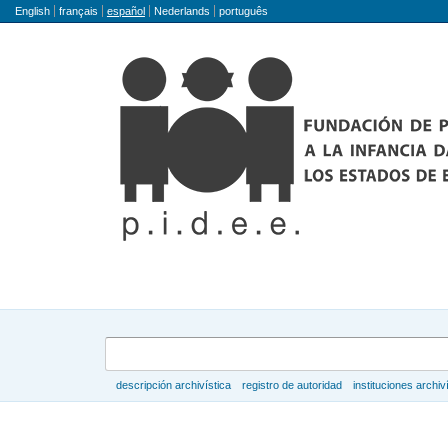
Idioma
English
français
español
Nederlands
português
Búsqueda
descripción archivística
registro de autoridad
instituciones archiv
Navegar