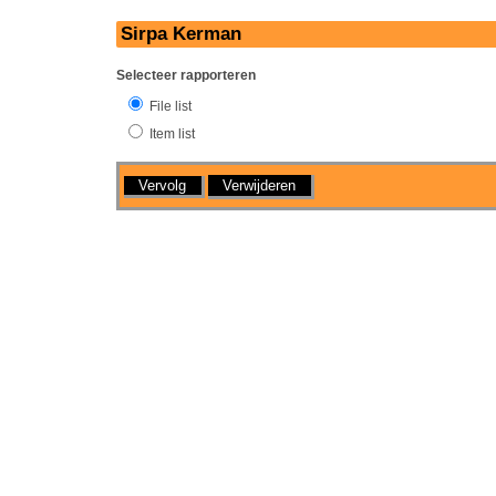
Sirpa Kerman
Selecteer rapporteren
File list
Item list
Handelingen
Verwijderen