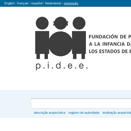
Idioma
English
français
español
Nederlands
português
Buscar
descrição arquivística
registro de autoridade
instituição arquivíst
Navegar