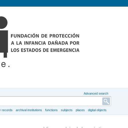
Advanced search
y records
archival institutions
functions
subjects
places
digital objects