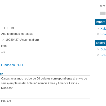
Item
...
Import
1-1-1-179
XM
Ana Mercedes Morataya
CS
19980427 (Accumulation)
Export
Item
Dub
1 p
EAD
Fundación PIDEE
ea
Cartas acusando recibo de 56 dólares correspondiente al envío de
seis ejemplares del boletín "Infancia Chile y América Latina -
Noticias"
ISAD-G