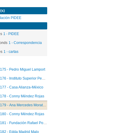
(s)
dación PIDEE
ds
1 - PIDEE
onds
1 - Correspondencia
es
1 - cartas
175 - Pedro Miguel Lamport
176 - Instituto Superior Pedagógico "Pepito Tey"
177 - Casa Alianza-México
178 - Conny Méndez Rojas
179 - Ana Mercedes Morataya
180 - Conny Méndez Rojas
181 - Fundación Rafael Pombo
182 - Edda Madrid Malo