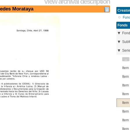
View archival description
cedes Morataya
Creator
Fun
Fonds
Fon
Subf
Seri
...
Item
Item
Item
Item
Item
Item
Item
Item