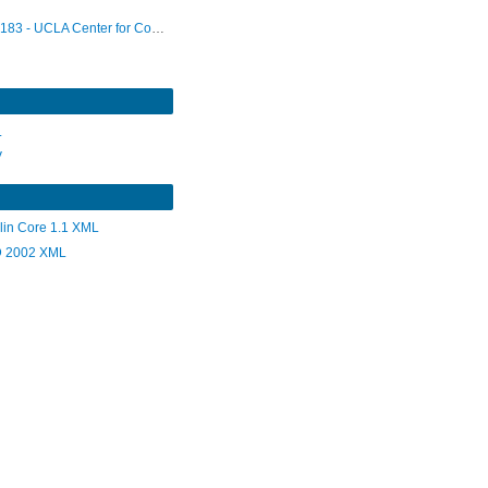
183 - UCLA Center for Communication Policy
L
V
lin Core 1.1 XML
 2002 XML