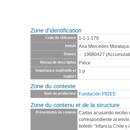
Zone d'identification
1-1-1-179
Code de référence
Ana Mercedes Morataya
Intitulé
19980427 (Accumulat
Date(s)
Pièce
Niveau de description
1 p
Importance matérielle et
support
Zone du contexte
Fundación PIDEE
Nom du producteur
Zone du contenu et de la structure
Cartas acusando recibo 
Présentation du contenu
correspondiente al envío
boletín "Infancia Chile y