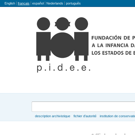
Langue
English
français
español
Nederlands
português
Rechercher
description archivistique
fichier d'autorité
institution de conservati
Parcourir