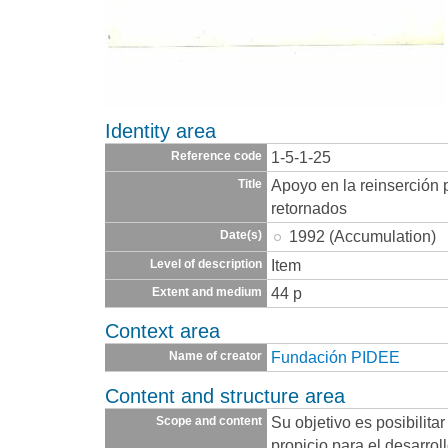
Identity area
1-5-1-25
Reference code
Apoyo en la reinserción
Title
retornados
1992 (Accumulation)
Date(s)
Item
Level of description
44 p
Extent and medium
Context area
Fundación PIDEE
Name of creator
Content and structure area
Su objetivo es posibilita
Scope and content
propicio para el desarrol