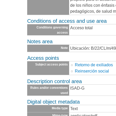
de los niños con énfasis
pedagógicos, de salud me
Conditions of access and use area
Acceso total
Conditions governing
access
Notes area
Ubicación: B/22/CL/m/4
Note
Access points
Retorno de exiliados
Subject access points
Reinserción social
Description control area
ISAD-G
Rules and/or conventions
used
Digital object metadata
Text
Media type
application/pdf
Mime-type