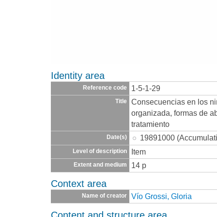
Identity area
1-5-1-29
Reference code
Consecuencias en los niñ
Title
organizada, formas de ab
tratamiento
19891000 (Accumulat
Date(s)
Item
Level of description
14 p
Extent and medium
Context area
Vío Grossi, Gloria
Name of creator
Content and structure area