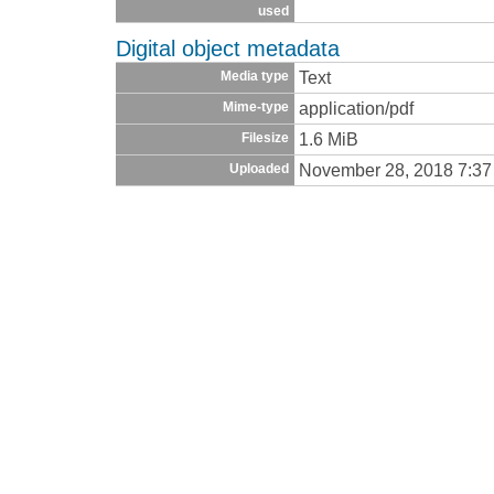
used
Digital object metadata
Text
Media type
application/pdf
Mime-type
1.6 MiB
Filesize
November 28, 2018 7:3
Uploaded