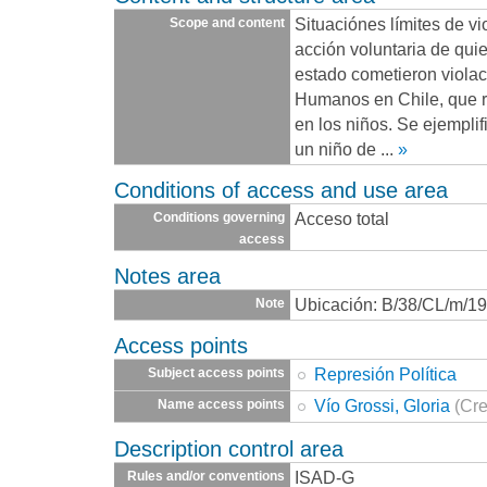
Situaciónes límites de v
Scope and content
acción voluntaria de qui
estado cometieron viola
Humanos en Chile, que r
en los niños. Se ejemplif
un niño de
...
»
Conditions of access and use area
Acceso total
Conditions governing
access
Notes area
Ubicación: B/38/CL/m/1
Note
Access points
Represión Política
Subject access points
Vío Grossi, Gloria
(Cre
Name access points
Description control area
ISAD-G
Rules and/or conventions