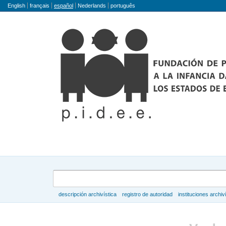
Idioma
English
français
español
Nederlands
português
Búsqueda
descripción archivística
registro de autoridad
instituciones archiv
Navegar