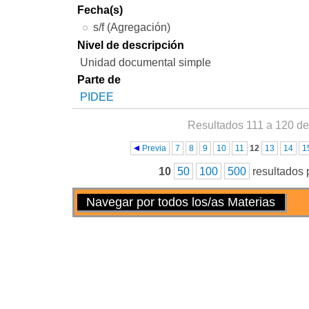
Fecha(s)
s/f (Agregación)
Nivel de descripción
Unidad documental simple
Parte de
PIDEE
Resultados 111 a 120 de
Páginas
Previa
7
8
9
10
11
12
13
14
1
10
50
100
500
resultados 
Acciones
Navegar por todos los/as Materias