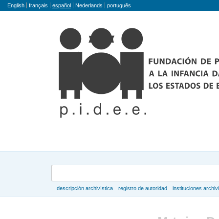
Idioma
English
français
español
Nederlands
português
Búsqueda
descripción archivística
registro de autoridad
instituciones archiv
Navegar