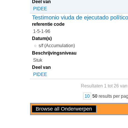
Deel van
PIDEE
Testimonio viuda de ejecutado polític
referentie code
1-5-1-96
Datum(s)
s/f (Accumulation)
Beschrijvingsniveau
Stuk
Deel van
PIDEE
Resultaten 1 tot 26 van
10
50
results per pa
Handelingen
Browse all Onderwerpen