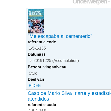
Onderwerpen - e
"Me escapaba al cementerio"
referentie code
1-5-1-135
Datum(s)
20191225 (Accumulation)
Beschrijvingsniveau
Stuk
Deel van
PIDEE
Caso de Mario Silva Iriarte y estadíst
atendidos
referentie code
1-5-1-165