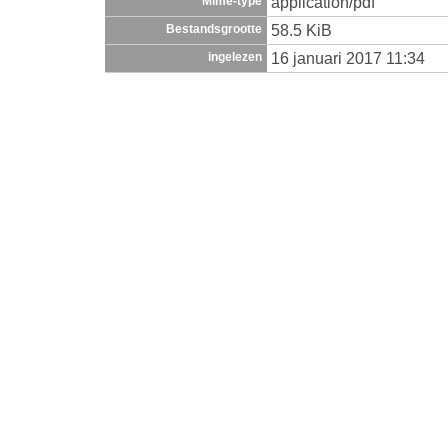
application/pdf
Mime-type
58.5 KiB
Bestandsgrootte
16 januari 2017 11:34
ingelezen