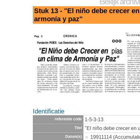
Bekijk archiv
Stuk 13 - "El niño debe crecer en
armonía y paz"
Identificatie
1-5-3-13
referentie code
"El niño debe crecer en 
Titel
19911114 (Accumulati
Datum(s)