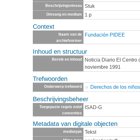
Stuk
Beschrijvingsniveau
1 p
Omvang en medium
Context
Fundación PIDEE
Naam van de
archiefvormer
Inhoud en structuur
Noticia Diario El Centro
Bereik en inhoud
noviembre 1991
Trefwoorden
Derechos de los niño
Onderwerp trefwoord
Beschrijvingsbeheer
ISAD-G
Toegepaste regels en/of
conventies
Metadata van digitale objecten
Tekst
mediatype