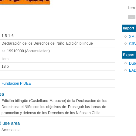
Item
...
Import
1-5-1-6
XM
Declaración de los Derechos del Niño. Edición bilingüe
CS
19910900 (Accumulation)
Export
Item
Dub
18 p
EAD
Fundación PIDEE
ea
Edición bilingüe (Castellano-Mapuche) de la Declaración de los
Derechos del Niño con los objetivos de: Proseguir las tareas de
promoción y defensa de los Derechos de los Niños en Chile.
d use area
Acceso total