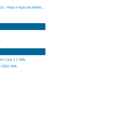
10 - Hijos e hijas de detenidos desaparecidos
L
V
lin Core 1.1 XML
 2002 XML