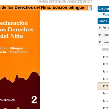
View archival description
n de los Derechos del Niño. Edición bilingüe
Creator
Fun
Fonds
Fon
Subf
Seri
...
Item
Item
Item
Item
Item
Item
Item
Item