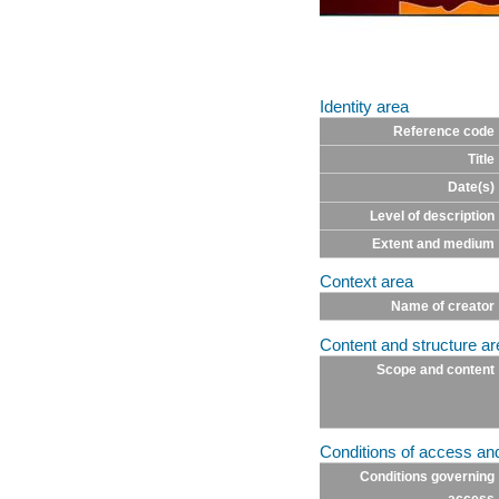
Identity area
Reference code
Title
Date(s)
Level of description
Extent and medium
Context area
Name of creator
Content and structure ar
Scope and content
Conditions of access an
Conditions governing
access