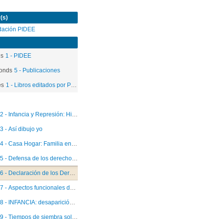
(s)
dación PIDEE
ds
1 - PIDEE
onds
5 - Publicaciones
es
1 - Libros editados por PIDEE
2 - Infancia y Represión: Historias para no olvidar
3 - Así dibujo yo
4 - Casa Hogar: Familia en emergencia
5 - Defensa de los derechos del niño: antecedentes históricos desde la perspectiva de Chile
6 - Declaración de los Derechos del Niño. Edición bilingüe
7 - Aspectos funcionales del lenguaje en niños retornados
8 - INFANCIA: desaparición y muerte
9 - Tiempos de siembra solidaria