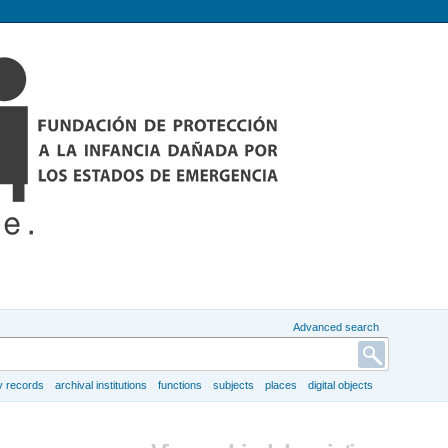
Advanced search
y records
archival institutions
functions
subjects
places
digital objects