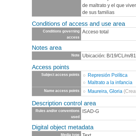
de maltrato y el que viv
de sus familias
Conditions of access and use area
Acceso total
Conditions governing
access
Notes area
Ubicación: B/19/CL/m/8
Note
Access points
Represión Política
Subject access points
Maltrato a la infancia
Maureira, Gloria
(Crea
Name access points
Description control area
ISAD-G
Rules and/or conventions
used
Digital object metadata
Text
Media type