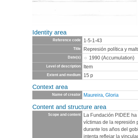
Identity area
1-5-1-43
Reference code
Represión política y maltr
Title
1990 (Accumulation)
Date(s)
Item
Level of description
15 p
Extent and medium
Context area
Maureira, Gloria
Name of creator
Content and structure area
La Fundación PIDEE ha 
Scope and content
víctimas de la represión p
durante los años del gobi
intenta reflejar la vincul