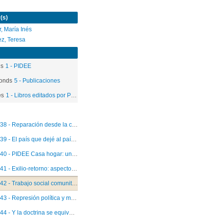
(s)
ar, María Inés
z, Teresa
ds
1 - PIDEE
onds
5 - Publicaciones
es
1 - Libros editados por PIDEE
38 - Reparación desde la comuna a las víctimas y sus familias del terrorismo de estado
39 - El país que dejé al país que llegué: dibujos y reflexiones de menores retornados del exilio
40 - PIDEE Casa hogar: un modelo de intervención interdisciplinario
41 - Exilio-retorno: aspectos médicos, psicológicos y sociales en la familia y la infancia
42 - Trabajo social comunitario: población escritores de Chile 1990
43 - Represión política y maltrato infantil
44 - Y la doctrina se equivocó: seguridad nacional y desaparición forzosa en Chile: testimonio de familiares de detenidos desaparecidos