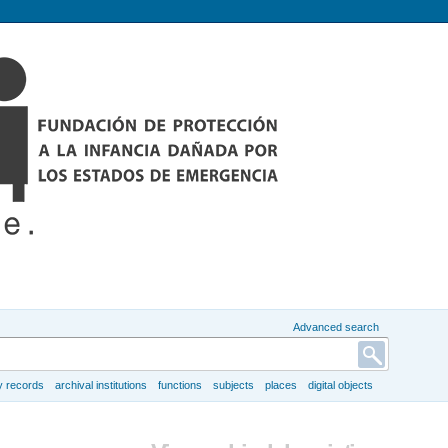
Advanced search
y records
archival institutions
functions
subjects
places
digital objects