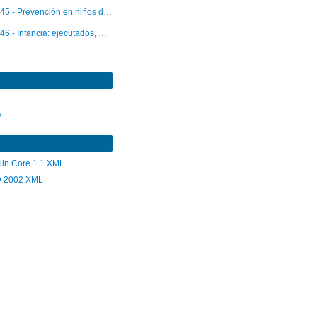
45 - Prevención en niños discapacitados
46 - Infancia: ejecutados, muertos y desaparecidos: informes comisión nacional de verdad y reconciliación y corporación nacional de reparación y reconciliación
L
V
lin Core 1.1 XML
 2002 XML