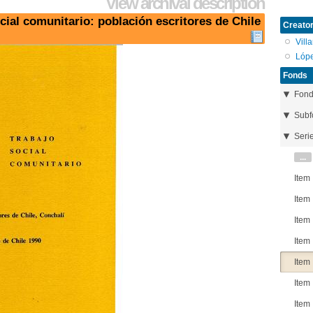
View archival description
ocial comunitario: población escritores de Chile
Creator
Vill
Lópe
Fonds
Fon
Subf
Seri
...
Item
Item
Item
Item
Item
Item
Item