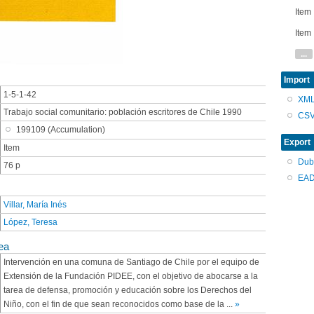
Item
Item
...
Import
1-5-1-42
XM
Trabajo social comunitario: población escritores de Chile 1990
CS
199109 (Accumulation)
Export
Item
Dub
76 p
EAD
Villar, María Inés
López, Teresa
ea
Intervención en una comuna de Santiago de Chile por el equipo de
Extensión de la Fundación PIDEE, con el objetivo de abocarse a la
tarea de defensa, promoción y educación sobre los Derechos del
Niño, con el fin de que sean reconocidos como base de la
...
»