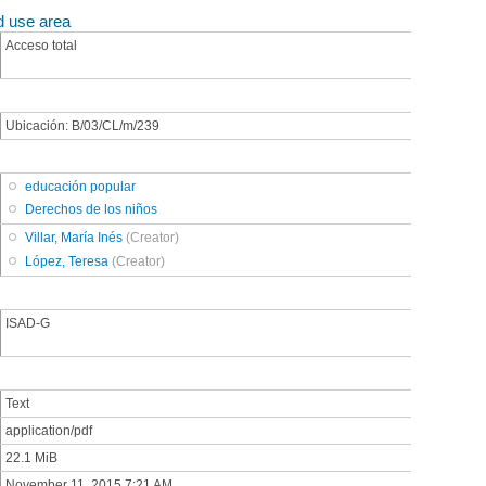
d use area
Acceso total
Ubicación: B/03/CL/m/239
educación popular
Derechos de los niños
Villar, María Inés
(Creator)
López, Teresa
(Creator)
ISAD-G
Text
application/pdf
22.1 MiB
November 11, 2015 7:21 AM