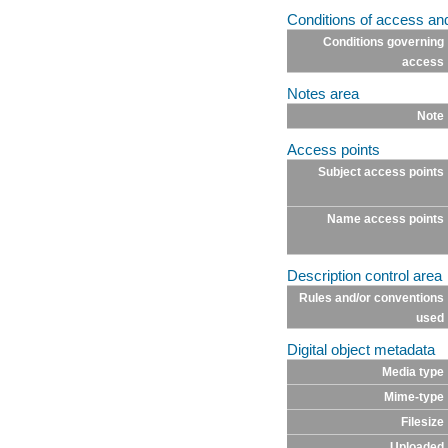
Conditions of access an
Conditions governing
access
Notes area
Note
Access points
Subject access points
Name access points
Description control area
Rules and/or conventions
used
Digital object metadata
Media type
Mime-type
Filesize
Uploaded