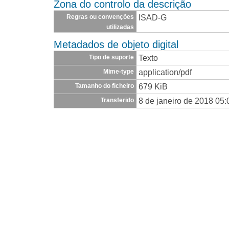
Zona do controlo da descrição
ISAD-G
Regras ou convenções
utilizadas
Metadados de objeto digital
Texto
Tipo de suporte
application/pdf
Mime-type
679 KiB
Tamanho do ficheiro
8 de janeiro de 2018 05:
Transferido