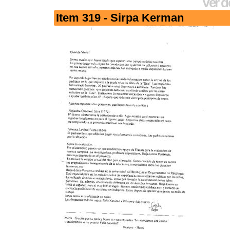
Ver d
Item 319 - Sirpa Kerman