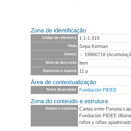
Zona de identificação
1-1-1-319
Código de referência
Sirpa Kerman
Título
19960718 (Acumulaçã
Data(s)
Item
Nível de descrição
11 p
Dimensão e suporte
Área de contextualização
Fundación PIDEE
Nome do produtor
Zona do conteúdo e estrutura
Cartas entre Parasta Lap
Âmbito e conteúdo
Fundación PIDEE (María 
niños y niñas apadrinad