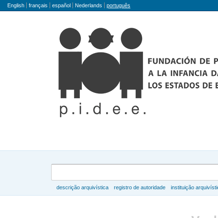
Idioma
English
français
español
Nederlands
português
Buscar
descrição arquivística
registro de autoridade
instituição arquivíst
Navegar