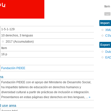
Item
...
Import
1-5-1-129
XM
10 derechos, 3 lenguas
CS
2017 (Accumulation)
Export
Item
Dub
16 p
EAD
Fundación PIDEE
ea
Fundación PIDEE con el apoyo del Ministerio de Desarrollo Social,
ha impartido talleres de educación en derechos humanos y
diversidad cultural a partir de prácticas de inclusión e integración.
Presentamos en estas páginas diez derechos en tres lenguas,
...
»
d use area
Acceso total