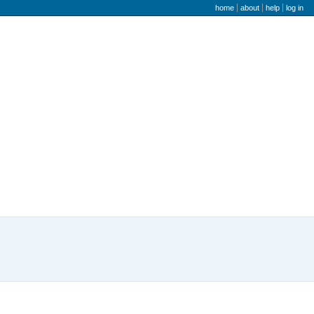
user menu
home
about
help
log in