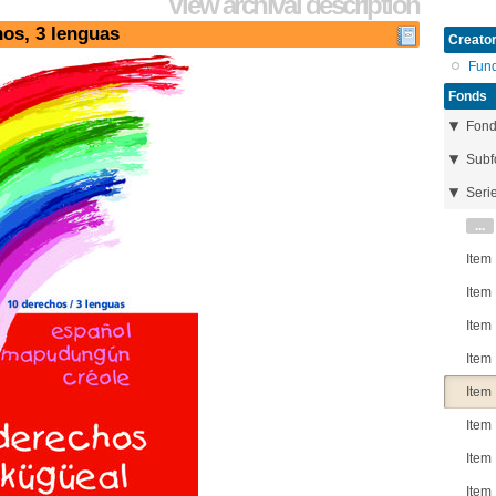
View archival description
hos, 3 lenguas
Creator
Fun
Fonds
Fon
Subf
Seri
...
Item
Item
Item
Item
Item
Item
Item
Item