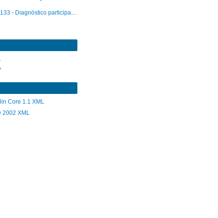
133 - Diagnóstico participativo: Situación de la niñez en la comuna de Tirúa
L
V
lin Core 1.1 XML
 2002 XML