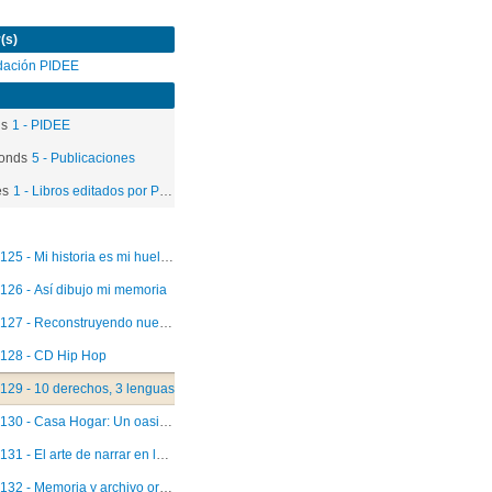
(s)
dación PIDEE
ds
1 - PIDEE
onds
5 - Publicaciones
es
1 - Libros editados por PIDEE
125 - Mi historia es mi huella 2012
126 - Así dibujo mi memoria
127 - Reconstruyendo nuestra memoria
128 - CD Hip Hop
129 - 10 derechos, 3 lenguas
130 - Casa Hogar: Un oasis en tiempos de represión
131 - El arte de narrar en la construcción de la memoria
132 - Memoria y archivo oral: Hijos e hijas de detenidos desaparecidos