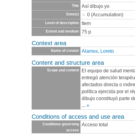
Así dibujo yo
Title
0 (Accumulation)
Date(s)
Item
Level of description
75 p
Extent and medium
Context area
Alamos, Loreto
Name of creator
Content and structure area
El equipo de salud ment
Scope and content
entregó atención terapéu
afectados directa o indir
política ejercida por el r
dibujo constituyó parte 
...
»
Conditions of access and use area
Acceso total
Conditions governing
access