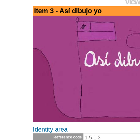
View
Item 3 - Así dibujo yo
Identity area
1-5-1-3
Reference code