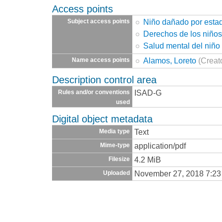
Access points
Niño dañado por esta
Subject access points
Derechos de los niño
Salud mental del niño
Alamos, Loreto
(Creat
Name access points
Description control area
ISAD-G
Rules and/or conventions
used
Digital object metadata
Text
Media type
application/pdf
Mime-type
4.2 MiB
Filesize
November 27, 2018 7:2
Uploaded