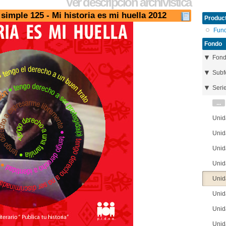
Ver descripción archivística
imple 125 - Mi historia es mi huella 2012
Product
Fun
Fondo
Fon
Subf
Seri
...
Unid
Unid
Unid
Unid
Unid
Unid
Unid
Unid