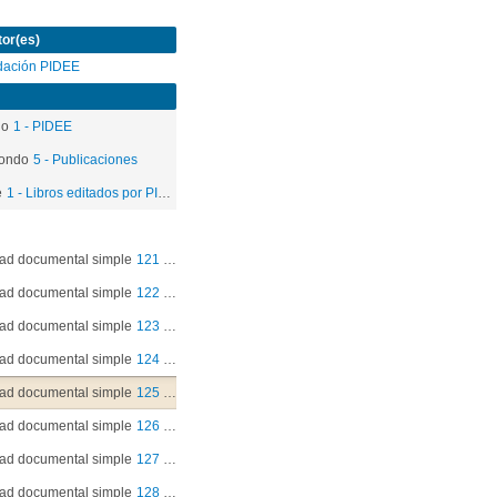
or(es)
dación PIDEE
do
1 - PIDEE
ondo
5 - Publicaciones
e
1 - Libros editados por PIDEE
ad documental simple
121 - Técnicas de diagnóstico participativo
ad documental simple
122 - Programa: Derechos del niño, educación y acción comunitaria
ad documental simple
123 - Pasquín
ad documental simple
124 - Mi historia es mi huella
ad documental simple
125 - Mi historia es mi huella 2012
ad documental simple
126 - Así dibujo mi memoria
ad documental simple
127 - Reconstruyendo nuestra memoria
ad documental simple
128 - CD Hip Hop