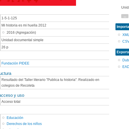
Unid
...
1-5-1-125
Mi historia es mi huella 2012
Importa
2016 (Agregación)
XM
Unidad documental simple
CS
26 p
Export
Dub
Fundación PIDEE
EAD
uctura
Resultado del Taller literario "Publica tu historia". Realizado en
colegios de Recoleta
acceso y uso
Acceso total
Educación
Derechos de los niños