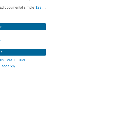
ad documental simple
129 - 10 derechos, 3 lenguas
r
L
V
ar
lin Core 1.1 XML
 2002 XML