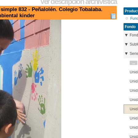
Ver descripción archivística
simple 832 - Peñalolén. Colegio Tobalaba.
Product
iental kinder
Fun
Fondo
Fon
Subf
Seri
...
Unid
Unid
Unid
Unid
Unid
Unid
Unid
Unid