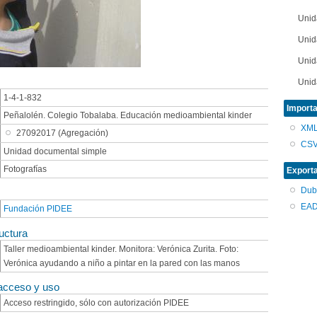
Unid
Unid
Unid
Unid
1-4-1-832
Unid
Importa
Peñalolén. Colegio Tobalaba. Educación medioambiental kinder
...
XM
27092017 (Agregación)
CS
Unidad documental simple
Fotografías
Export
Dub
EAD
Fundación PIDEE
uctura
Taller medioambiental kinder. Monitora: Verónica Zurita. Foto:
Verónica ayudando a niño a pintar en la pared con las manos
acceso y uso
Acceso restringido, sólo con autorización PIDEE