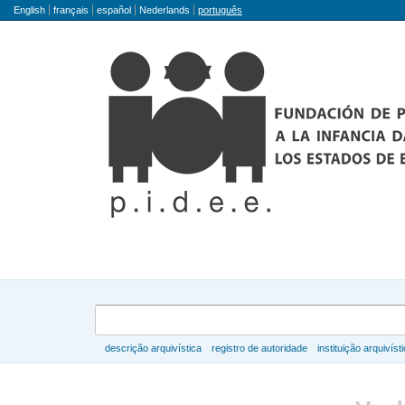
Idioma
English
français
español
Nederlands
português
Buscar
descrição arquivística
registro de autoridade
instituição arquivíst
Navegar