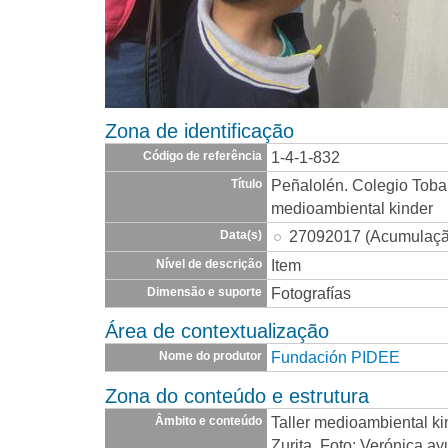
Zona de identificação
1-4-1-832
Código de referência
Peñalolén. Colegio Toba
Título
medioambiental kinder
27092017 (Acumulaçã
Data(s)
Item
Nível de descrição
Fotografías
Dimensão e suporte
Área de contextualização
Fundación PIDEE
Nome do produtor
Zona do conteúdo e estrutura
Taller medioambiental ki
Âmbito e conteúdo
Zurita. Foto: Verónica ay