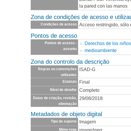
la pared con las manos
Zona de condições de acesso e utiliza
Acceso restringido, sólo
Condições de acesso
Pontos de acesso
Derechos de los niño
Pontos de acesso -
assunto
medioambiente
Zona do controlo da descrição
ISAD-G
Regras ou convenções
utilizadas
Final
Estatuto
Completo
Nível de detalhe
29/08/2018
Datas de criação, revisão,
eliminação
Metadados de objeto digital
Imagem
Tipo de suporte
image/jpeg
Mime-type