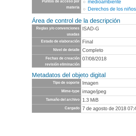
medioambiente
Puntos de acceso por
materia
Derechos de los niño
Área de control de la descripción
ISAD-G
Reglas y/o convenciones
usadas
Final
Estado de elaboración
Completo
Nivel de detalle
07/08/2018
Fechas de creación
revisión eliminación
Metadatos del objeto digital
Imagen
Tipo de soporte
image/jpeg
Mime-type
1.3 MiB
Tamaño del archivo
7 de agosto de 2018 07:
Cargado