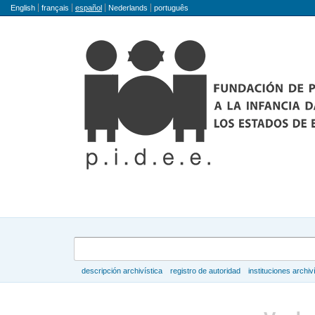
Idioma
English
français
español
Nederlands
português
Búsqueda
descripción archivística
registro de autoridad
instituciones archiv
Navegar