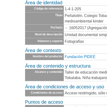
Área de identidad
1-4-1-205
Código de referencia
Peñalolén. Colegio Toba
Título
medioambiental kinder
16052017 (Agregació
Fecha(s)
Unidad documental simp
Nivel de descripción
Fotografías
Volumen y soporte
Área de contexto
Fundación PIDEE
Nombre del productor
Área de contenido y estructura
Taller de educación med
Alcance y contenido
Tobalaba. Niña trabajan
Área de condiciones de acceso y uso
Acceso restringido, sólo
Condiciones de acceso
Puntos de acceso