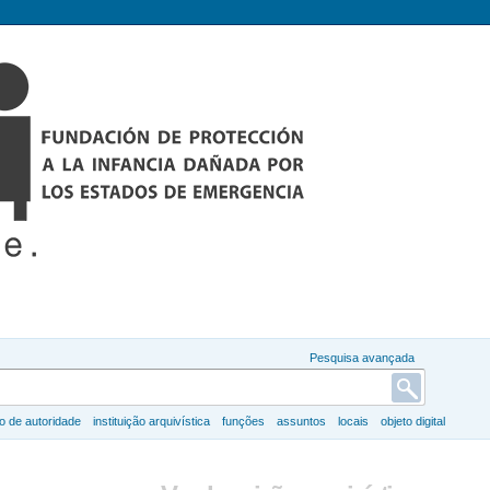
Pesquisa avançada
ro de autoridade
instituição arquivística
funções
assuntos
locais
objeto digital