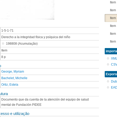
Item
Item
Item
Item
1-5-1-71
Item
Derecho a la integridad física y psíquica del niño
Item
198808 (Acumulação)
Item
Item
importa
8 p
...
XM
CS
o
George, Myriam
Export
Bachelet, Michelle
Dub
Ortiz, Estela
EAD
utura
Documento que da cuenta de la atención del equipo de salud
mental de Fundación PIDEE
esso e utilização