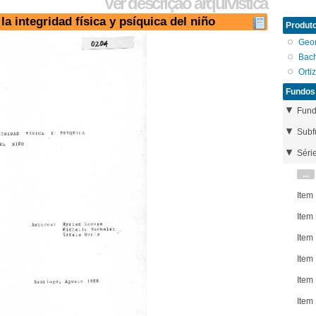
Ver descrição arquivística
la integridad física y psíquica del niño
Produto
Geo
Bach
Orti
Fundos
Fun
Subf
Séri
...
Item
Item
Item
Item
Item
Item