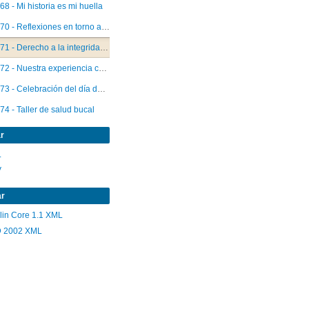
68 - Mi historia es mi huella
70 - Reflexiones en torno al daño y reparación psicosocial en menores
71 - Derecho a la integridad física y psíquica del niño
72 - Nuestra experiencia con menores familiares de detenidos desaparecidos y ejecutados políticos
73 - Celebración del día del niño en Ñuñoa
74 - Taller de salud bucal
75 - Trabajo de extensión en el sector Valdivieso en Conchalí
r
L
V
ar
lin Core 1.1 XML
 2002 XML