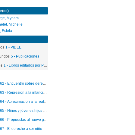
r(es)
rge, Myriam
elet, Michelle
z, Estela
dos
1 - PIDEE
undos
5 - Publicaciones
es
1 - Libros editados por PIDEE
62 - Encuentro sobre derechos humanos y perspectivas de democracia en Chile
63 - Represión a la infancia en Chile
64 - Aproximación a la realidad de la infancia y la adolescencia dañada por los estados de emergencia
65 - Niños y jóvenes hijos de detenidos desaparecidos, ejecutados políticos y presos políticos
66 - Propuestas al nuevo gobierno democrático y a la opinión pública: El derecho a ser niño
67 - El derecho a ser niño