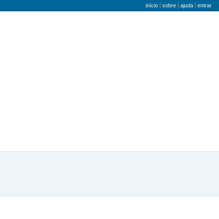
menu do utilizador
início
sobre
ajuda
entrar